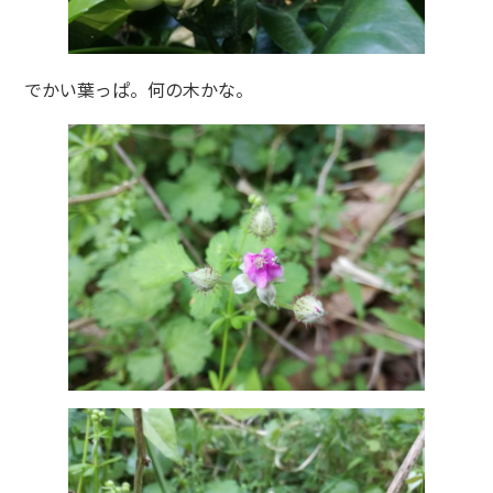
でかい葉っぱ。何の木かな。