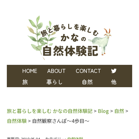
HOME
ABOUT
CONTACT
旅
暮らし
自然
他
旅と暮らしを楽しむ かなの自然体験記
>
Blog
>
自然
>
自然体験
>
自然観察さんぽ～4歩目～
更新日: 2018.05.04 カテゴリー:
自然体験