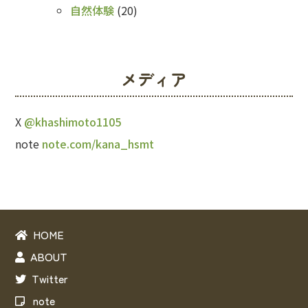
自然体験
(20)
メディア
X
@khashimoto1105
note
note.com/kana_hsmt
HOME
ABOUT
Twitter
note