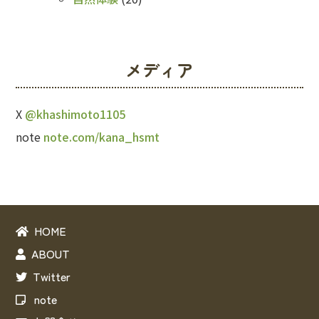
メディア
X
@khashimoto1105
note
note.com/kana_hsmt
HOME
ABOUT
Twitter
note