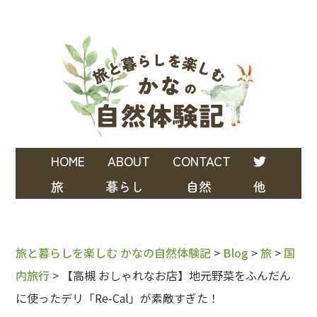
HOME
ABOUT
CONTACT
旅
暮らし
自然
他
旅と暮らしを楽しむ かなの自然体験記
>
Blog
>
旅
>
国
内旅行
>
【高槻 おしゃれなお店】地元野菜をふんだん
に使ったデリ「Re-Cal」が素敵すぎた！